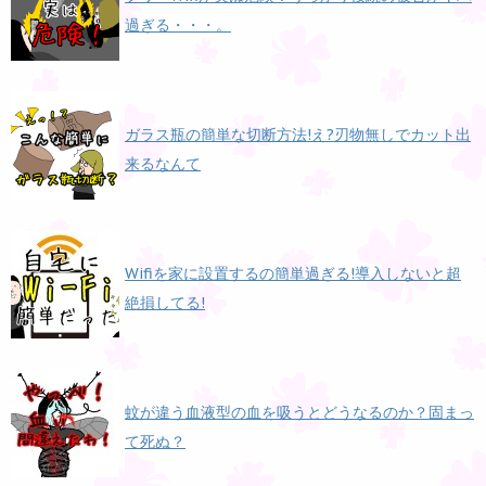
過ぎる・・・。
ガラス瓶の簡単な切断方法!え?刃物無しでカット出
来るなんて
Wifiを家に設置するの簡単過ぎる!導入しないと超
絶損してる!
蚊が違う血液型の血を吸うとどうなるのか？固まっ
て死ぬ？