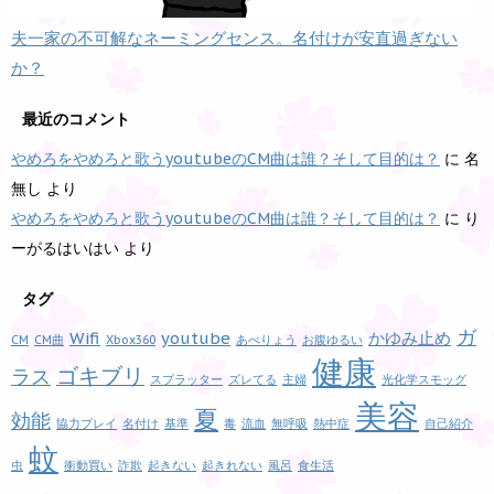
夫一家の不可解なネーミングセンス。名付けが安直過ぎない
か？
最近のコメント
やめろをやめろと歌うyoutubeのCM曲は誰？そして目的は？
に
名
無し
より
やめろをやめろと歌うyoutubeのCM曲は誰？そして目的は？
に
り
ーがるはいはい
より
タグ
ガ
Wifi
youtube
かゆみ止め
CM
CM曲
Xbox360
あべりょう
お腹ゆるい
健康
ゴキブリ
ラス
スプラッター
ズレてる
主婦
光化学スモッグ
美容
夏
効能
協力プレイ
名付け
基準
毒
流血
無呼吸
熱中症
自己紹介
蚊
虫
衝動買い
詐欺
起きない
起きれない
風呂
食生活