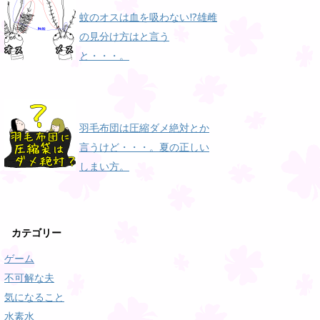
蚊のオスは血を吸わない!?雄雌
の見分け方はと言う
と・・・。
羽毛布団は圧縮ダメ絶対とか
言うけど・・・。夏の正しい
しまい方。
カテゴリー
ゲーム
不可解な夫
気になること
水素水