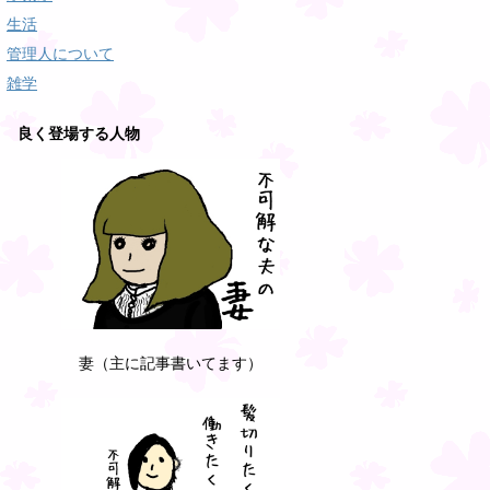
生活
管理人について
雑学
良く登場する人物
妻（主に記事書いてます）