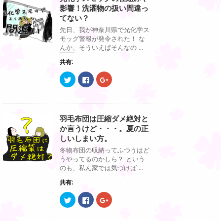
ま
い
ま
i
で
o
影響！洗濯物の扱い間違っ
す
ウ
す
t
共
g
)
ィ
)
t
有
l
てない？
ン
e
す
e
ド
r
る
+
先日、我が神奈川県で光化学ス
ウ
で
に
で
で
モッグ警報が発令された！ な
共
は
共
開
有
ク
有
んか、そういえばそんなの ...
き
(
リ
(
ま
新
ッ
新
す
共有:
し
ク
し
)
い
し
い
ウ
て
ウ
ク
F
ク
ィ
く
ィ
リ
a
リ
ン
だ
ン
ッ
c
ッ
ド
さ
ド
ク
e
ク
ウ
い
ウ
し
b
し
で
(
で
て
o
て
開
新
開
T
o
G
き
し
き
羽毛布団は圧縮ダメ絶対と
w
k
o
ま
い
ま
i
で
o
か言うけど・・・。夏の正
す
ウ
す
t
共
g
)
ィ
)
t
有
l
しいしまい方。
ン
e
す
e
ド
r
る
+
冬物布団の収納ってふつうはど
ウ
で
に
で
で
うやってるのかしら？ という
共
は
共
開
有
ク
有
のも、私ん家では気づけば ...
き
(
リ
(
ま
新
ッ
新
す
共有:
し
ク
し
)
い
し
い
ウ
て
ウ
ク
F
ク
ィ
く
ィ
リ
a
リ
ン
だ
ン
ッ
c
ッ
ド
さ
ド
ク
e
ク
ウ
い
ウ