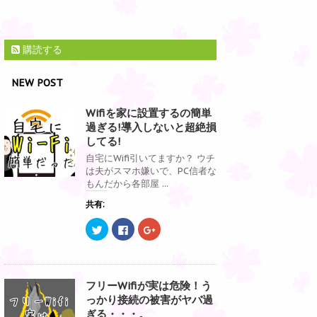
購読する
NEW POST
Wifiを家に設置するの簡単
過ぎる!導入しないと超絶損
してる!
自宅にWifi引いてますか？ ウチ
は夫がスマホ嫌いで、PC信者な
もんだから各部屋 ...
共有:
ク
F
ク
リ
a
リ
ッ
c
ッ
ク
e
ク
し
b
し
て
o
て
T
o
G
フリーWifiが実は危険！う
w
k
o
i
で
o
っかり接続の被害がヤバ過
t
共
g
t
有
l
ぎる・・・。