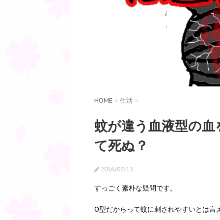
HOME
>
生活
>
蚊が違う血液型の血
て死ぬ？
2016/07/13
すっごく素朴な疑問です。
O型だからって蚊に刺されやすいとは言