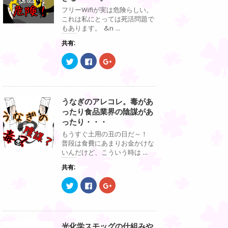
e
す
e
r
る
+
フリーWifiが実は危険らしい。
で
に
で
これは私にとっては死活問題で
共
は
共
有
ク
有
もあります。 &n ...
(
リ
(
新
ッ
新
共有:
し
ク
し
い
し
い
ウ
て
ウ
ク
F
ク
ィ
く
ィ
リ
a
リ
ン
だ
ン
ッ
c
ッ
ド
さ
ド
ク
e
ク
ウ
い
ウ
し
b
し
で
(
で
て
o
て
開
新
開
T
o
G
き
し
き
うなぎのアレコレ。毒があ
w
k
o
ま
い
ま
i
で
o
ったり食品業界の陰謀があ
す
ウ
す
t
共
g
)
ィ
)
t
有
l
ったり・・・
ン
e
す
e
ド
r
る
+
もうすぐ土用の丑の日だ～！
ウ
で
に
で
で
普段は食費にあまりお金かけな
共
は
共
開
有
ク
有
いんだけど、こういう時は ...
き
(
リ
(
ま
新
ッ
新
す
共有:
し
ク
し
)
い
し
い
ウ
て
ウ
ク
F
ク
ィ
く
ィ
リ
a
リ
ン
だ
ン
ッ
c
ッ
ド
さ
ド
ク
e
ク
ウ
い
ウ
し
b
し
で
(
で
て
o
て
開
新
開
T
o
G
き
し
き
光化学スモッグの仕組みや
w
k
o