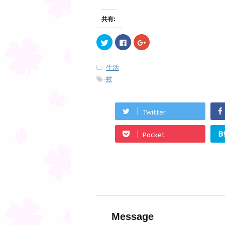
共有:
ク
F
ク
リ
a
リ
ッ
c
ッ
ク
e
ク
し
b
し
-
生活
て
o
て
T
o
G
-
蚊
w
k
o
i
で
o
t
共
g
t
有
l
e
す
e
Twitter
r
る
+
で
に
で
共
は
共
有
ク
有
B
Pocket
(
リ
(
新
ッ
新
し
ク
し
い
し
い
ウ
て
ウ
ィ
く
ィ
ン
だ
ン
ド
さ
ド
ウ
い
ウ
で
(
で
開
新
開
き
し
き
ま
い
ま
Message
す
ウ
す
)
ィ
)