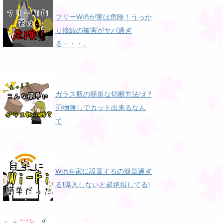
フリーWifiが実は危険！うっか
り接続の被害がヤバ過ぎ
る・・・。
ガラス瓶の簡単な切断方法!え?
刃物無しでカット出来るなん
て
Wifiを家に設置するの簡単過ぎ
る!導入しないと超絶損してる!