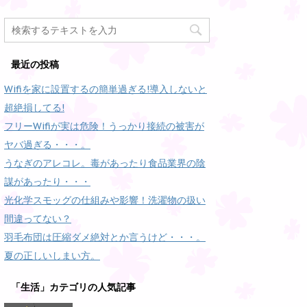
し
b
し
で
(
で
て
o
て
開
新
開
T
o
G
き
し
き
w
k
o
ま
い
ま
i
で
o
す
ウ
す
t
共
g
)
ィ
)
t
有
l
ン
e
す
e
最近の投稿
ド
r
る
+
ウ
で
に
で
で
共
は
共
Wifiを家に設置するの簡単過ぎる!導入しないと
開
有
ク
有
き
(
リ
(
ま
超絶損してる!
新
ッ
新
す
し
ク
し
)
い
し
い
フリーWifiが実は危険！うっかり接続の被害が
ウ
て
ウ
ィ
く
ィ
ヤバ過ぎる・・・。
ン
だ
ン
ド
さ
ド
うなぎのアレコレ。毒があったり食品業界の陰
ウ
い
ウ
で
(
で
謀があったり・・・
開
新
開
き
し
き
ま
い
ま
光化学スモッグの仕組みや影響！洗濯物の扱い
す
ウ
す
)
ィ
)
間違ってない？
ン
ド
羽毛布団は圧縮ダメ絶対とか言うけど・・・。
ウ
で
夏の正しいしまい方。
開
き
ま
す
「生活」カテゴリの人気記事
)