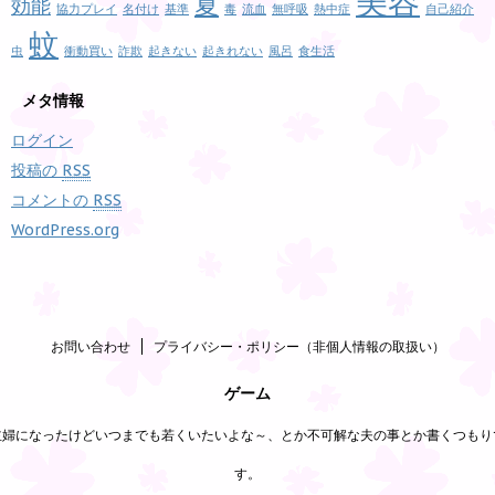
美容
夏
効能
協力プレイ
名付け
基準
毒
流血
無呼吸
熱中症
自己紹介
蚊
虫
衝動買い
詐欺
起きない
起きれない
風呂
食生活
メタ情報
ログイン
投稿の
RSS
コメントの
RSS
WordPress.org
お問い合わせ
プライバシー・ポリシー（非個人情報の取扱い）
ゲーム
主婦になったけどいつまでも若くいたいよな～、とか不可解な夫の事とか書くつもり
す。