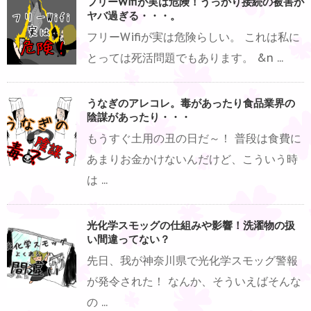
フリーWifiが実は危険！うっかり接続の被害が
ヤバ過ぎる・・・。
フリーWifiが実は危険らしい。 これは私に
とっては死活問題でもあります。 &n ...
うなぎのアレコレ。毒があったり食品業界の
陰謀があったり・・・
もうすぐ土用の丑の日だ～！ 普段は食費に
あまりお金かけないんだけど、こういう時
は ...
光化学スモッグの仕組みや影響！洗濯物の扱
い間違ってない？
先日、我が神奈川県で光化学スモッグ警報
が発令された！ なんか、そういえばそんな
の ...