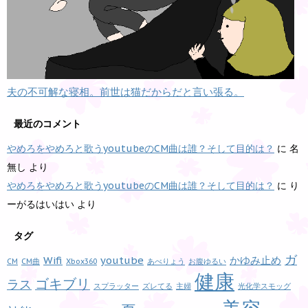
夫の不可解な寝相。前世は猫だからだと言い張る。
最近のコメント
やめろをやめろと歌うyoutubeのCM曲は誰？そして目的は？
に
名
無し
より
やめろをやめろと歌うyoutubeのCM曲は誰？そして目的は？
に
り
ーがるはいはい
より
タグ
ガ
Wifi
youtube
かゆみ止め
CM
CM曲
Xbox360
あべりょう
お腹ゆるい
健康
ゴキブリ
ラス
スプラッター
ズレてる
主婦
光化学スモッグ